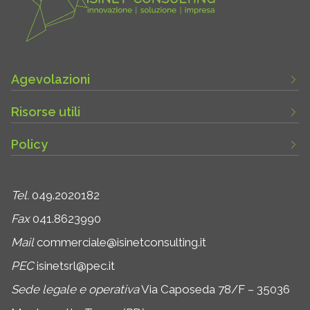
Agevolazioni
Risorse utili
Policy
Tel.
049.2020182
Fax
041.8623990
Mail
commerciale@isinetconsulting.it
PEC
isinetsrl@pec.it
Sede legale e operativa
Via Caposeda 78/F – 35036