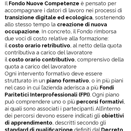
Il
Fondo Nuove Competenze
è pensato per
accompagnare i datori di lavoro nei processi di
transizione digitale ed ecologica
, sostenendo
allo stesso tempo la
creazione di nuova
occupazione
. In concreto, il Fondo rimborsa
due voci di costo relative alla formazione:
il
costo orario retributivo
, al netto della quota
contributiva a carico del lavoratore
il
costo orario contributivo
, comprensivo della
quota a carico del lavoratore
Ogni intervento formativo deve essere
strutturato in un
piano formativo
, o in più piani
nel caso in cui l’azienda aderisca a più
Fondi
Paritetici Interprofessionali (FPI)
. Ogni piano
può comprendere uno o più
percorsi formativi
,
ai quali sono associati i partecipanti. All’interno
dei percorsi devono essere indicati gli
obiettivi
di apprendimento
, descritti secondo gli
standard di qualificazione
definiti dal
Decreto