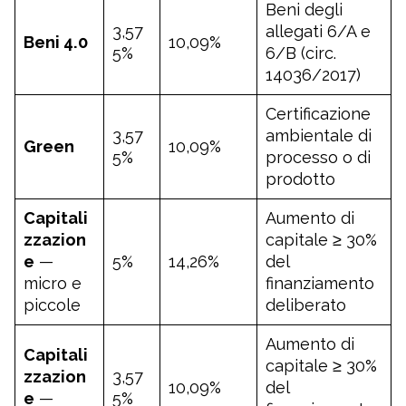
Beni degli
3,57
allegati 6/A e
Beni 4.0
10,09%
5%
6/B (circ.
14036/2017)
Certificazione
3,57
ambientale di
Green
10,09%
5%
processo o di
prodotto
Capitali
Aumento di
zzazion
capitale ≥ 30%
e
—
5%
14,26%
del
micro e
finanziamento
piccole
deliberato
Aumento di
Capitali
capitale ≥ 30%
zzazion
3,57
10,09%
del
e
—
5%