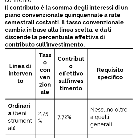
confronto
Il contributo è la somma degli interessi di un
piano convenzionale quinquennale a rate
semestrali costanti. Il tasso convenzionale
cambia in base alla linea scelta, e da lì
discende la percentuale effettiva di
contributo sull’investimento.
Tass
Contribut
o
Linea di
o
con
Requisito
interven
effettivo
ven
specifico
to
sull’inves
zion
timento
ale
Ordinari
Nessuno oltre
a
(beni
2,75
7,72%
a quelli
strument
%
generali
ali)