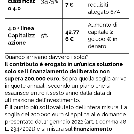
classificat
3,575%
7 €
requisiti
o 4.0
allegato 6/A
Aumento di
4.0 + linea
42.77
capitale ≥
Capitalizz
5%
6 €
90.000 € in
azione
denaro
Quando arrivano davvero i soldi?
Il contributo è erogato in un’unica soluzione
solo se il finanziamento deliberato non
supera 200.000 euro.
Sopra quella soglia arriva
in quote annuali, secondo un piano che si
esaurisce entro il sesto anno dalla data di
ultimazione dell’investimento.
È il punto più sottovalutato dell’intera misura. La
soglia dei 200.000 euro si applica alle domande
presentate dal 1° gennaio 2022 (art. 1 comma 48
L. 234/2021) e si misura sul
finanziamento