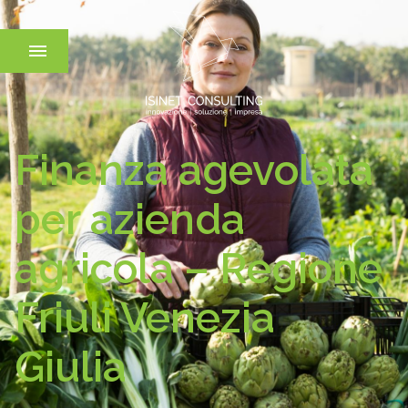
Finanza agevolata
per azienda
agricola – Regione
Friuli Venezia
Giulia