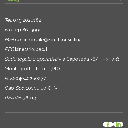
Tel.
049.2020182
Fax
041.8623990
Mail
commerciale@isinetconsulting.it
PEC
isinetsrl@pec.it
Sede legale e operativa
Via Caposeda 78/F – 35036
Montegrotto Terme (PD)
P.Iva
04040260277
Cap. Soc.
10000,00 € I.V
REA
VE-360131