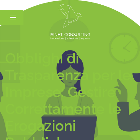
Obblighi di
Trasparenza per le
Imprese: Gestire
Correttamente le
Erogazioni