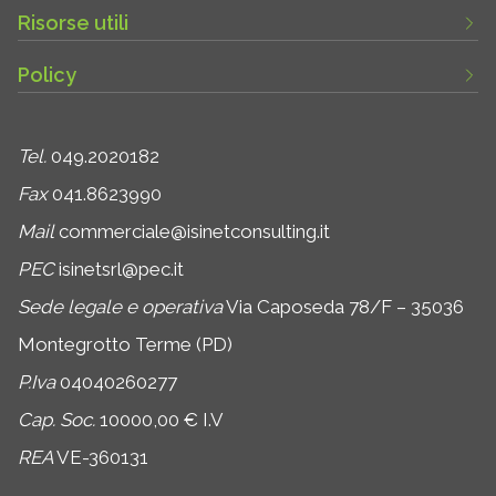
Risorse utili
Policy
Tel.
049.2020182
Fax
041.8623990
Mail
commerciale@isinetconsulting.it
PEC
isinetsrl@pec.it
Sede legale e operativa
Via Caposeda 78/F – 35036
Montegrotto Terme (PD)
P.Iva
04040260277
Cap. Soc.
10000,00 € I.V
REA
VE-360131