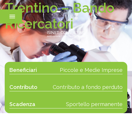
Trentino – Bando
Ricercatori
Beneficiari
Piccole e Medie Imprese
Contributo
Contributo a fondo perduto
Scadenza
Sportello permanente