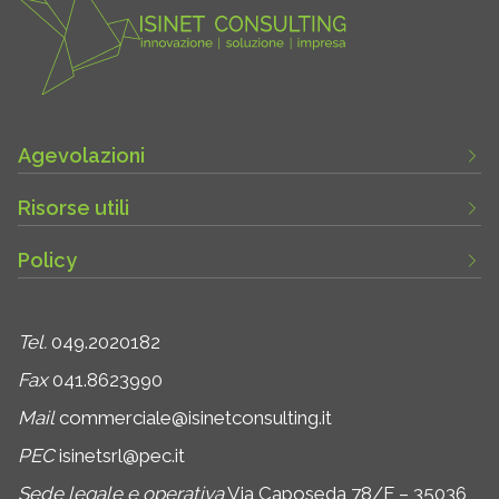
Agevolazioni
Risorse utili
Policy
Tel.
049.2020182
Fax
041.8623990
Mail
commerciale@isinetconsulting.it
PEC
isinetsrl@pec.it
Sede legale e operativa
Via Caposeda 78/F – 35036