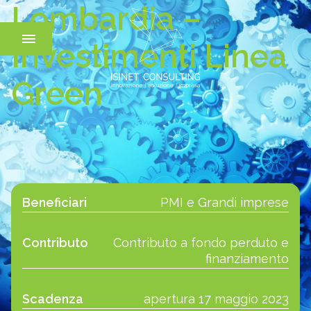
Lombardia –
Investimenti Linea
Green
Beneficiari
PMI e Grandi imprese
Contributo
Contributo a fondo perduto e
finanziamento
Scadenza
apertura 17 maggio 2023