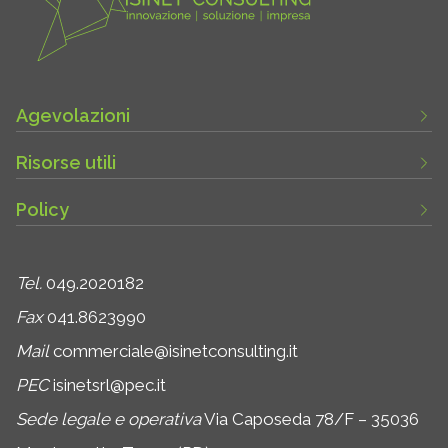
Agevolazioni
Risorse utili
Policy
Tel.
049.2020182
Fax
041.8623990
Mail
commerciale@isinetconsulting.it
PEC
isinetsrl@pec.it
Sede legale e operativa
Via Caposeda 78/F – 35036