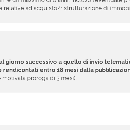
nni e un massimo di 6 anni, incluso l’eventuale
 relative ad acquisto/ristrutturazione di immobil
al giorno successivo a quello di invio telema
 e rendicontati entro 18 mesi dalla pubblicazio
 motivata proroga di 3 mesi).