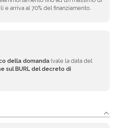
 preammortamento fino ad un massimo di
i e arriva al 70% del finanziamento.
tico della domanda
(vale la data del
ne sul BURL del decreto di